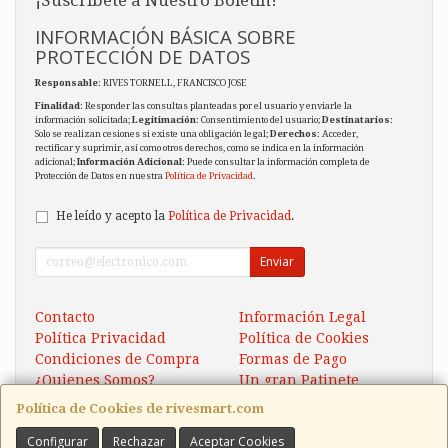
INFORMACIÓN BÁSICA SOBRE
PROTECCIÓN DE DATOS
Responsable
: RIVES TORNELL, FRANCISCO JOSE
Finalidad
: Responder las consultas planteadas por el usuario y enviarle la
información solicitada;
Legitimación
: Consentimiento del usuario;
Destinatarios
:
Solo se realizan cesiones si existe una obligación legal;
Derechos
: Acceder,
rectificar y suprimir, así como otros derechos, como se indica en la información
adicional;
Información Adicional
: Puede consultar la información completa de
Protección de Datos en nuestra
Política de Privacidad
.
He leído y acepto la
Política de Privacidad
.
Enviar
Contacto
Información Legal
Política Privacidad
Política de Cookies
Condiciones de Compra
Formas de Pago
¿Quienes Somos?
Un gran Patinete
Eléctrico Xaomi Scooter 5
Política de Cookies de rivesmart.com
Configurar
Rechazar
Aceptar Cookies
Contacto