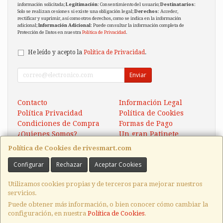
información solicitada;
Legitimación
: Consentimiento del usuario;
Destinatarios
:
Solo se realizan cesiones si existe una obligación legal;
Derechos
: Acceder,
rectificar y suprimir, así como otros derechos, como se indica en la información
adicional;
Información Adicional
: Puede consultar la información completa de
Protección de Datos en nuestra
Política de Privacidad
.
He leído y acepto la
Política de Privacidad
.
Enviar
Contacto
Información Legal
Política Privacidad
Política de Cookies
Condiciones de Compra
Formas de Pago
¿Quienes Somos?
Un gran Patinete
Eléctrico Xaomi Scooter 5
Política de Cookies de rivesmart.com
Configurar
Rechazar
Aceptar Cookies
Contacto
tienda@rivesmart.com
Utilizamos cookies propias y de terceros para mejorar nuestros
servicios.
Puede obtener más información, o bien conocer cómo cambiar la
configuración, en nuestra
Política de Cookies
.
, , , , España. - C.I.F.: 22974078E - Tfno: