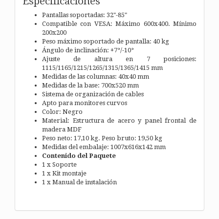
Especificaciones
Pantallas soportadas: 32"-85"
Compatible con VESA: Máximo 600x400. Mínimo
200x200
Peso máximo soportado de pantalla: 40 kg
Ángulo de inclinación: +7°/-10°
Ajuste de altura en 7 posiciones:
1115/1165/1215/1265/1315/1365/1415 mm
Medidas de las columnas: 40x40 mm
Medidas de la base: 700x520 mm
Sistema de organización de cables
Apto para monitores curvos
Color: Negro
Material: Estructura de acero y panel frontal de
madera MDF
Peso neto: 17,10 kg. Peso bruto: 19,50 kg
Medidas del embalaje: 1007x616x142 mm
Contenido del Paquete
1 x Soporte
1 x Kit montaje
1 x Manual de instalación