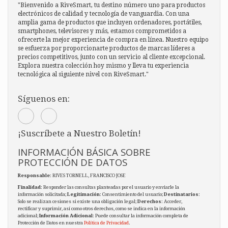
"Bienvenido a RiveSmart, tu destino número uno para productos
electrónicos de calidad y tecnología de vanguardia. Con una
amplia gama de productos que incluyen ordenadores, portátiles,
smartphones, televisores y más, estamos comprometidos a
ofrecerte la mejor experiencia de compra en línea. Nuestro equipo
se esfuerza por proporcionarte productos de marcas líderes a
precios competitivos, junto con un servicio al cliente excepcional.
Explora nuestra colección hoy mismo y lleva tu experiencia
tecnológica al siguiente nivel con RiveSmart."
Síguenos en:
¡Suscríbete a Nuestro Boletín!
INFORMACIÓN BÁSICA SOBRE
PROTECCIÓN DE DATOS
Responsable
: RIVES TORNELL, FRANCISCO JOSE
Finalidad
: Responder las consultas planteadas por el usuario y enviarle la
información solicitada;
Legitimación
: Consentimiento del usuario;
Destinatarios
:
Solo se realizan cesiones si existe una obligación legal;
Derechos
: Acceder,
rectificar y suprimir, así como otros derechos, como se indica en la información
adicional;
Información Adicional
: Puede consultar la información completa de
Protección de Datos en nuestra
Política de Privacidad
.