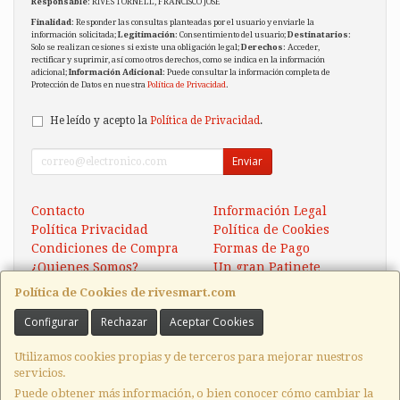
Responsable
: RIVES TORNELL, FRANCISCO JOSE
Finalidad
: Responder las consultas planteadas por el usuario y enviarle la
información solicitada;
Legitimación
: Consentimiento del usuario;
Destinatarios
:
Solo se realizan cesiones si existe una obligación legal;
Derechos
: Acceder,
rectificar y suprimir, así como otros derechos, como se indica en la información
adicional;
Información Adicional
: Puede consultar la información completa de
Protección de Datos en nuestra
Política de Privacidad
.
He leído y acepto la
Política de Privacidad
.
Enviar
Contacto
Información Legal
Política Privacidad
Política de Cookies
Condiciones de Compra
Formas de Pago
¿Quienes Somos?
Un gran Patinete
Eléctrico Xaomi Scooter 5
Política de Cookies de rivesmart.com
Configurar
Rechazar
Aceptar Cookies
Contacto
tienda@rivesmart.com
Utilizamos cookies propias y de terceros para mejorar nuestros
servicios.
Puede obtener más información, o bien conocer cómo cambiar la