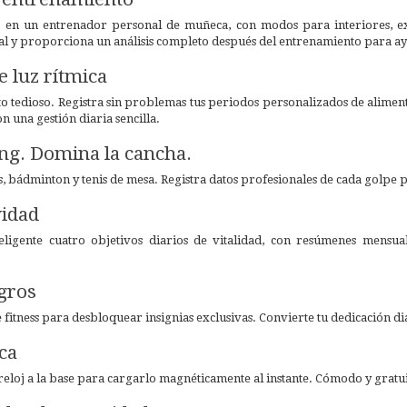
a en un entrenador personal de muñeca, con modos para interiores, ext
eal y proporciona un análisis completo después del entrenamiento para ay
e luz rítmica
nto tedioso. Registra sin problemas tus periodos personalizados de alim
on una gestión diaria sencilla.
ng. Domina la cancha.
s, bádminton y tenis de mesa. Registra datos profesionales de cada golpe p
vidad
teligente cuatro objetivos diarios de vitalidad, con resúmenes mensua
ogros
 fitness para desbloquear insignias exclusivas. Convierte tu dedicación dia
ca
eloj a la base para cargarlo magnéticamente al instante. Cómodo y gratui