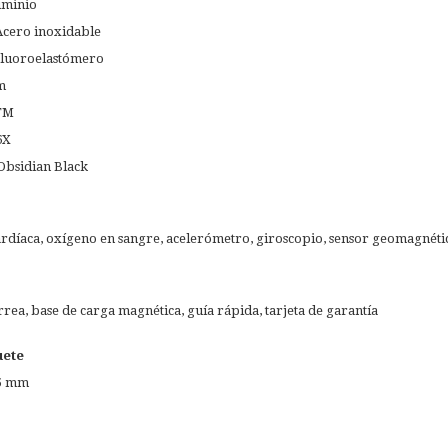
uminio
 Acero inoxidable
 Fluoroelastómero
m
ATM
6X
 Obsidian Black
rdíaca, oxígeno en sangre, acelerómetro, giroscopio, sensor geomagnético
rrea, base de carga magnética, guía rápida, tarjeta de garantía
uete
.5 mm