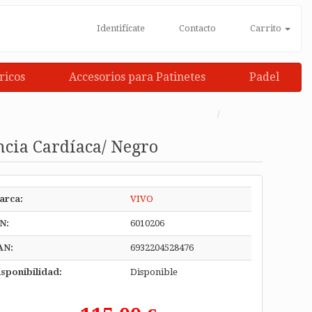
Identifícate
Contacto
Carrito
ricos
Accesorios para Patinetes
Padel
ncia Cardíaca/ Negro
arca:
VIVO
N:
6010206
AN:
6932204528476
sponibilidad:
Disponible