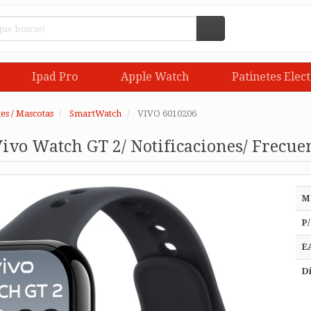
Ipad Pro
Apple Watch
Patinetes Elect
es / Mascotas
SmartWatch
VIVO 6010206
vo Watch GT 2/ Notificaciones/ Frecue
M
P/
E
Di