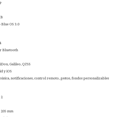
P
MB
 Blue OS 3.0
4
r Bluetooth
Dou, Galileo, QZSS
d y iOS
úsica, notificaciones, control remoto, gestos, fondos personalizables
 2
a 205 mm