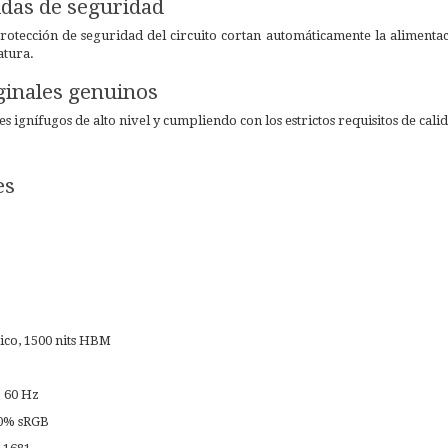
das de seguridad
rotección de seguridad del circuito cortan automáticamente la alimentac
atura.
ginales genuinos
s ignífugos de alto nivel y cumpliendo con los estrictos requisitos de cali
es
pico, 1500 nits HBM
: 60 Hz
00% sRGB