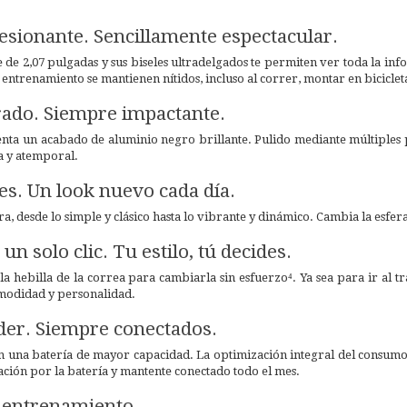
esionante. Sencillamente espectacular.
 de 2,07 pulgadas y sus biseles ultradelgados te permiten ver toda la in
tu entrenamiento se mantienen nítidos, incluso al correr, montar en bicicleta
ado. Siempre impactante.
ta un acabado de aluminio negro brillante. Pulido mediante múltiples pr
a y atemporal.
les. Un look nuevo cada día.
era, desde lo simple y clásico hasta lo vibrante y dinámico. Cambia la esfer
un solo clic. Tu estilo, tú decides.
 hebilla de la correa para cambiarla sin esfuerzo⁴. Ya sea para ir al tr
omodidad y personalidad.
der. Siempre conectados.
 una batería de mayor capacidad. La optimización integral del consumo 
ción por la batería y mantente conectado todo el mes.
l entrenamiento