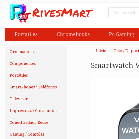
Portatiles
Chromebooks
Pc Gaming
Inicio
Ocio / Deport
Ordenadores
Componentes
Smartwatch Vi
Portátiles
SmartPhones / Teléfonos
Televisor
Impresoras / Consumibles
Conectividad / Redes
Gaming / Consolas