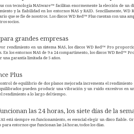
s con tecnología NASware™ facilitan enormemente la elección de un di
miento y la fiabilidad en los entornos NAS y RAID. Sencillamente, WD 
sario que se fíe de nosotros. Los discos WD Red™ Plus cuentan con una am
ros socios.
para grandes empresas
ayor rendimiento en un sistema NAS, los discos WD Red™ Pro proporci
. En los entornos NAS de 9 a 24 compartimento, los discos WD Red™ Pro 
 una garantía limitada de 5 años.
nce Plus
ontrol de equilibrio de dos planos mejorada incrementa el rendimiento ge
uilibrados pueden producir una vibración y un ruido excesivos en un si
l rendimiento a lo largo del tiempo.
uncionan las 24 horas, los siete días de la sem
AS está siempre en funcionamiento, es esencial elegir un disco fiable. 
 para entornos que funcionan las 24 horas, todos los días.