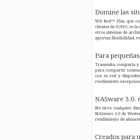
Domine las si
WD Red™ Plus, que cue
clientes de SOHO, es la
otros sistemas de arch
aportan flexibilidad, v
Para pequeñas
Transmita, comparta y o
para compartir conteni
con su red y disposit
rendimiento excepcion
NASware 3.0. 
No sirve cualquier dis
NASware 3.0 de Western
rendimiento de almacena
Creados para 