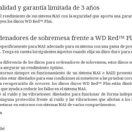
alidad y garantía limitada de 3 años
 rendimiento de sus sistema NAS con la seguridad que aporta una garantía
uyen los discos WD Red™ Plus.
rdenadores de sobremesa frente a WD Red™ P
o específicamente para NAS adecuado para su sistema con una gama de pre
Tenga en cuenta los siguientes aspectos cuando elija un disco duro para 
a diferencia de los discos para ordenadores de sobremesa, estos discos 
ra asegurar un rendimiento óptimo.
 entornos siempre en funcionamiento de un sistema NAS o RAID present
len estar diseñados para esas condiciones ni someterse a las pruebas cor
la recuperación de errores: los discos duros WD Red™ Plus están diseñ
que ayuda a reducir los fallos en el sistema NAS.
e al ruido y las vibraciones: diseñados para funcionar de forma indep
inguna protección frente al ruido y las vibraciones que afectan a los
estacar en entornos con sistemas NAS de varios compartimentos.
s
ché