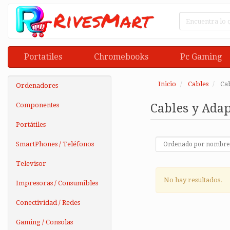
Portatiles
Chromebooks
Pc Gaming
Inicio
Cables
Cab
Ordenadores
Componentes
Cables y Adap
Portátiles
SmartPhones / Teléfonos
Televisor
No hay resultados.
Impresoras / Consumibles
Conectividad / Redes
Gaming / Consolas