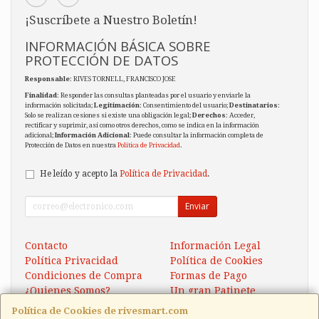
¡Suscríbete a Nuestro Boletín!
INFORMACIÓN BÁSICA SOBRE
PROTECCIÓN DE DATOS
Responsable
: RIVES TORNELL, FRANCISCO JOSE
Finalidad
: Responder las consultas planteadas por el usuario y enviarle la
información solicitada;
Legitimación
: Consentimiento del usuario;
Destinatarios
:
Solo se realizan cesiones si existe una obligación legal;
Derechos
: Acceder,
rectificar y suprimir, así como otros derechos, como se indica en la información
adicional;
Información Adicional
: Puede consultar la información completa de
Protección de Datos en nuestra
Política de Privacidad
.
He leído y acepto la
Política de Privacidad
.
Enviar
Contacto
Información Legal
Política Privacidad
Política de Cookies
Condiciones de Compra
Formas de Pago
¿Quienes Somos?
Un gran Patinete
Eléctrico Xaomi Scooter 5
Política de Cookies de rivesmart.com