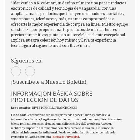
"Bienvenido a RiveSmart, tu destino número uno para productos
electrónicos de calidad y tecnología de vanguardia. Con una
amplia gama de productos que incluyen ordenadores, portátiles,
smartphones, televisores y más, estamos comprometidos a
ofrecerte la mejor experiencia de compra en línea. Nuestro equipo
se esfuerza por proporcionarte productos de marcas líderes a
precios competitivos, junto con un servicio al cliente excepcional.
Explora nuestra colección hoy mismo y lleva tu experiencia
tecnológica al siguiente nivel con RiveSmart."
Síguenos en:
¡Suscríbete a Nuestro Boletín!
INFORMACIÓN BÁSICA SOBRE
PROTECCIÓN DE DATOS
Responsable
: RIVES TORNELL, FRANCISCO JOSE
Finalidad
: Responder las consultas planteadas por el usuario y enviarle la
información solicitada;
Legitimación
: Consentimiento del usuario;
Destinatarios
:
Solo se realizan cesiones si existe una obligación legal;
Derechos
: Acceder,
rectificar y suprimir, así como otros derechos, como se indica en la información
adicional;
Información Adicional
: Puede consultar la información completa de
Protección de Datos en nuestra
Política de Privacidad
.