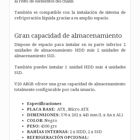
al resto de elementos del chasis.
También es compatible con la instalación de sistema de
refrigeración líquida gracias a su amplio espacio.
Gran capacidad de almacenamiento
Dispone de espacio para instalar en su parte inferior 2
unidades de almacenamiento HDD más 2 unidades de
almacenamiento SSD.
También puedes instalar 1 unidad HDD más 4 unidades
SSD.
V20 ARGB ofrece una gran capacidad de almacenamiento
totalmente configurable por cada usuario.
Especificaciones
PLACA BASE
:
ATX , Micro ATX
DIMENSIONES:
376 x 202 x 445 mm (L x An x AL)
COLOR
:
Negro
PESO:
4500 grs
BAHÍAS INTERNAS:
2 x HDD, 2 x SSD
REFRIGERACIÓN OPCIONAL: