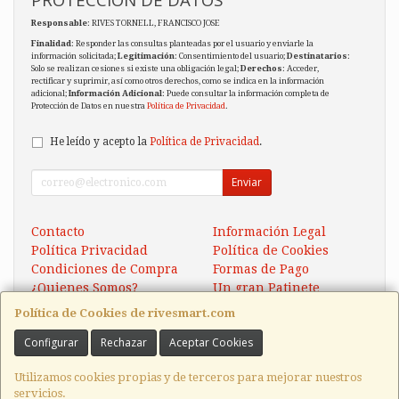
Responsable
: RIVES TORNELL, FRANCISCO JOSE
Finalidad
: Responder las consultas planteadas por el usuario y enviarle la
información solicitada;
Legitimación
: Consentimiento del usuario;
Destinatarios
:
Solo se realizan cesiones si existe una obligación legal;
Derechos
: Acceder,
rectificar y suprimir, así como otros derechos, como se indica en la información
adicional;
Información Adicional
: Puede consultar la información completa de
Protección de Datos en nuestra
Política de Privacidad
.
He leído y acepto la
Política de Privacidad
.
Enviar
Contacto
Información Legal
Política Privacidad
Política de Cookies
Condiciones de Compra
Formas de Pago
¿Quienes Somos?
Un gran Patinete
Eléctrico Xaomi Scooter 5
Política de Cookies de rivesmart.com
Configurar
Rechazar
Aceptar Cookies
Contacto
tienda@rivesmart.com
Utilizamos cookies propias y de terceros para mejorar nuestros
servicios.