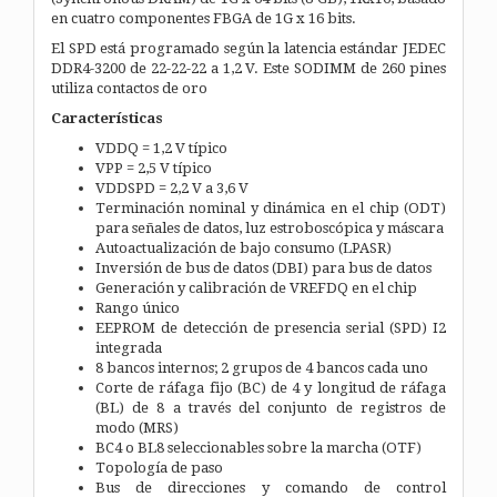
en cuatro componentes FBGA
de 1G x 16 bits.
El SPD está programado según la latencia estándar JEDEC
DDR4-3200 de 22-22-22 a 1,2 V. Este SODIMM de 260 pines
utiliza contactos de oro
Características
VDDQ = 1,2 V típico
VPP = 2,5 V típico
VDDSPD = 2,2 V a 3,6 V
Terminación nominal y dinámica en el chip (ODT)
para
señales de datos, luz estroboscópica y máscara
Autoactualización de bajo consumo (LPASR)
Inversión de bus de datos (DBI) para bus de datos
Generación y calibración de VREFDQ en el chip
Rango único
EEPROM de detección de presencia serial (SPD) I2
integrada
8 bancos internos; 2 grupos de 4 bancos cada uno
Corte de ráfaga fijo (BC) de 4 y longitud de ráfaga
(BL) de 8
a través del conjunto de registros de
modo (MRS)
BC4 o BL8 seleccionables sobre la marcha (OTF)
Topología de paso
Bus de direcciones y comando de control