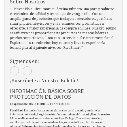
Sobre Nosotros
"Bienvenido a RiveSmart, tu destino número uno para productos
electrónicos de calidad y tecnología de vanguardia. Con una
amplia gama de productos que incluyen ordenadores, portátiles,
smartphones, televisores y más, estamos comprometidos a
ofrecerte la mejor experiencia de compra en línea. Nuestro equipo
se esfuerza por proporcionarte productos de marcas líderes a
precios competitivos, junto con un servicio al cliente excepcional.
Explora nuestra colección hoy mismo y lleva tu experiencia
tecnológica al siguiente nivel con RiveSmart."
Síguenos en:
¡Suscríbete a Nuestro Boletín!
INFORMACIÓN BÁSICA SOBRE
PROTECCIÓN DE DATOS
Responsable
: RIVES TORNELL, FRANCISCO JOSE
Finalidad
: Responder las consultas planteadas por el usuario y enviarle la
información solicitada;
Legitimación
: Consentimiento del usuario;
Destinatarios
:
Solo se realizan cesiones si existe una obligación legal;
Derechos
: Acceder,
rectificar y suprimir, así como otros derechos, como se indica en la información
adicional;
Información Adicional
: Puede consultar la información completa de