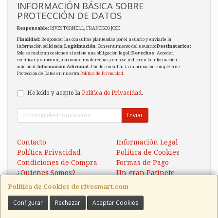
INFORMACIÓN BÁSICA SOBRE
PROTECCIÓN DE DATOS
Responsable
: RIVES TORNELL, FRANCISCO JOSE
Finalidad
: Responder las consultas planteadas por el usuario y enviarle la
información solicitada;
Legitimación
: Consentimiento del usuario;
Destinatarios
:
Solo se realizan cesiones si existe una obligación legal;
Derechos
: Acceder,
rectificar y suprimir, así como otros derechos, como se indica en la información
adicional;
Información Adicional
: Puede consultar la información completa de
Protección de Datos en nuestra
Política de Privacidad
.
He leído y acepto la
Política de Privacidad
.
Enviar
Contacto
Información Legal
Política Privacidad
Política de Cookies
Condiciones de Compra
Formas de Pago
¿Quienes Somos?
Un gran Patinete
Eléctrico Xaomi Scooter 5
Política de Cookies de rivesmart.com
Configurar
Rechazar
Aceptar Cookies
Contacto
tienda@rivesmart.com