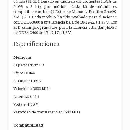
64 bits (32 GB), basado en dieciséis componentes FBGA de
2 GB x 8 bits por módulo. Cada kit de módulo es
compatible con Intel® Extreme Memory Profiles (Intel®
XMP) 2.0. Cada módulo ha sido probado para funcionar
con DDR4-3600 a una latencia baja de 18-22-22 a 1,35 V. Los
SPD están programados para la latencia estándar JEDEC
de DDR4-2400 de 17-17-17 a 1,2 V.
Especificaciones
Memoria
Capacidad: 32 GB
Tipo: DDR4
Formato: DIMM
Velocidad: 3600 MHz
Latencia: CL15
Voltaje: 1.35 V
Velocidad de transferencia: 3600 MHz
Compatibilidad