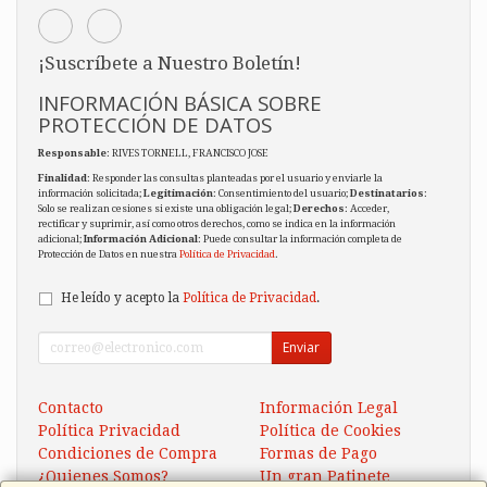
¡Suscríbete a Nuestro Boletín!
INFORMACIÓN BÁSICA SOBRE
PROTECCIÓN DE DATOS
Responsable
: RIVES TORNELL, FRANCISCO JOSE
Finalidad
: Responder las consultas planteadas por el usuario y enviarle la
información solicitada;
Legitimación
: Consentimiento del usuario;
Destinatarios
:
Solo se realizan cesiones si existe una obligación legal;
Derechos
: Acceder,
rectificar y suprimir, así como otros derechos, como se indica en la información
adicional;
Información Adicional
: Puede consultar la información completa de
Protección de Datos en nuestra
Política de Privacidad
.
He leído y acepto la
Política de Privacidad
.
Enviar
Contacto
Información Legal
Política Privacidad
Política de Cookies
Condiciones de Compra
Formas de Pago
¿Quienes Somos?
Un gran Patinete