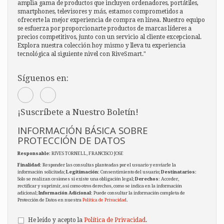
amplia gama de productos que incluyen ordenadores, portátiles,
smartphones, televisores y más, estamos comprometidos a
ofrecerte la mejor experiencia de compra en línea. Nuestro equipo
se esfuerza por proporcionarte productos de marcas líderes a
precios competitivos, junto con un servicio al cliente excepcional.
Explora nuestra colección hoy mismo y lleva tu experiencia
tecnológica al siguiente nivel con RiveSmart."
Síguenos en:
¡Suscríbete a Nuestro Boletín!
INFORMACIÓN BÁSICA SOBRE
PROTECCIÓN DE DATOS
Responsable
: RIVES TORNELL, FRANCISCO JOSE
Finalidad
: Responder las consultas planteadas por el usuario y enviarle la
información solicitada;
Legitimación
: Consentimiento del usuario;
Destinatarios
:
Solo se realizan cesiones si existe una obligación legal;
Derechos
: Acceder,
rectificar y suprimir, así como otros derechos, como se indica en la información
adicional;
Información Adicional
: Puede consultar la información completa de
Protección de Datos en nuestra
Política de Privacidad
.
He leído y acepto la
Política de Privacidad
.