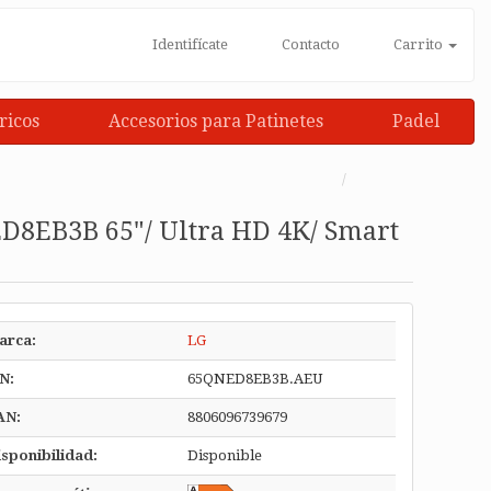
Identifícate
Contacto
Carrito
ricos
Accesorios para Patinetes
Padel
8EB3B 65"/ Ultra HD 4K/ Smart
arca:
LG
N:
65QNED8EB3B.AEU
AN:
8806096739679
sponibilidad:
Disponible