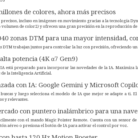
Pro
illones de colores, ahora más precisos
s precisos, incluso en imágenes en movimiento gracias a la tecnología
% volumen de color2) y ofrecen una gran precisión en la reproducción de l
40 zonas DTM para una mayor intensidad, cont
s DTM trabajan juntos para controlar la luz con precisión, ofreciendo un 
alta potencia (4K α7 Gen9)
IA está preparado para incorporar las novedades de la IA. Maximiza la 
de la Inteligencia Artificial.
ada con IA: Google Gemini y Microsoft Copil
buscas y luego selecciona el modelo de IA que mejor se adapte a ti. El
s y relevantes.
ercado con puntero inalámbrico para una nave
fácilmente con el mando Magic Pointer Remote. Cuenta con un sensor de
ón aéreo o presiona el botón de IA para activar el control por voz.
con hasta 120 Hz Motion Booster