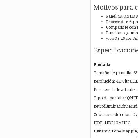
Motivos para 
Panel 4K QNED M
Procesador Alpha
Compatible con
Funciones gamin
webOS 26 con Air
Especificacion
Pantalla
Tamaño de pantalla: 65
Resolución: 4K Ultra HD
Frecuencia de actualiza
Tipo de pantalla: QNE
Retroiluminación: Min
Cobertura de color: D
HDR: HDR10 y HLG
Dynamic Tone Mapping