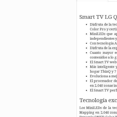
Smart TV LG Q
Disfruta de la 
Color Pro y cert
MiniLEDs que ap
independientes y 
Con tecnología An
Disfruta de la ex
Cuanto mayor es
contenidos a lo 
El Smart TV webO
Más inteligente 
hogar ThinQ y 7 
Evoluciona a mej
El procesador de
en 2.040 zonas in
El Smart TV perf
Tecnología exc
Los MiniLEDs de la tec
Mapping en 2.040 zonas