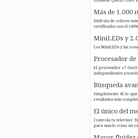
Dynamic QNED Color 
Más de 1.000 m
Disfruta de colores má
certificados con el 100
MiniLEDs y 2.0
Los MiniLEDs y las zona
Procesador de 
El procesador α7 Gen9 
independientes a través 
Búsqueda avanz
Simplemente di lo que 
resultados más completo
El único del m
Controla tu televisor 
para usarlo como un rat
Mayor fluidez 