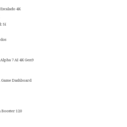
 Escalado 4K
: Sí
odos
Alpha 7 AI 4K Gen9
on Game Dashboard
 Booster 120