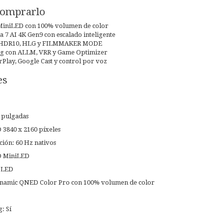
comprarlo
iniLED con 100% volumen de color
 7 AI 4K Gen9 con escalado inteligente
 HDR10, HLG y FILMMAKER MODE
g con ALLM, VRR y Game Optimizer
Play, Google Cast y control por voz
es
 pulgadas
 3840 x 2160 píxeles
ción: 60 Hz nativos
D MiniLED
i LED
ynamic QNED Color Pro con 100% volumen de color
: Sí