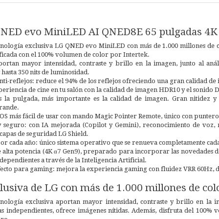
NED evo MiniLED AI QNED8E 65 pulgadas 4K
tecnología exclusiva LG QNED evo MiniLED con más de 1.000 millones de
ificada con el 100% volumen de color por Intertek.
ortan mayor intensidad, contraste y brillo en la imagen, junto al aná
hasta 350 nits de luminosidad.
ti-reflejos: reduce el 94% de los reflejos ofreciendo una gran calidad de
periencia de cine en tu salón con la calidad de imagen HDR10 y el sonido D
 la pulgada, más importante es la calidad de imagen. Gran nitidez y 
grande.
S más fácil de usar con mando Magic Pointer Remote, único con puntero
y seguro: con IA mejorada (Copilot y Gemini), reconocimiento de voz, r
capas de seguridad LG Shield.
or cada año: único sistema operativo que se renueva completamente cada
 alta potencia (4K α7 Gen9), preparado para incorporar las novedades de
dependientes a través de la Inteligencia Artificial.
ecto para gaming: mejora la experiencia gaming con fluidez VRR 60Hz, d
lusiva de LG con más de 1.000 millones de col
nología exclusiva aportan mayor intensidad, contraste y brillo en la i
 independientes, ofrece imágenes nítidas. Además, disfruta del 100% v