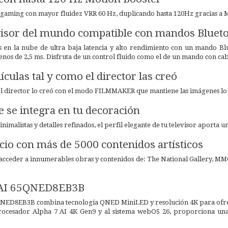
 gaming con mayor fluidez VRR 60 Hz, duplicando hasta 120Hz gracias a Mot
visor del mundo compatible con mandos Bluetoo
 en la nube de ultra baja latencia y alto rendimiento con un mando Blue
nos de 2,5 ms. Disfruta de un control fluido como el de un mando con cab
lículas tal y como el director las creó
 el director lo creó con el modo FILMMAKER que mantiene las imágenes lo m
e se integra en tu decoración
imalistas y detalles refinados, el perfil elegante de tu televisor aporta un
cio con más de 5000 contenidos artísticos
 acceder a innumerables obras y contenidos de: The National Gallery, MM
AI 65QNED8EB3B
ED8EB3B combina tecnología QNED MiniLED y resolución 4K para ofrecer
 procesador Alpha 7 AI 4K Gen9 y al sistema webOS 26, proporciona una