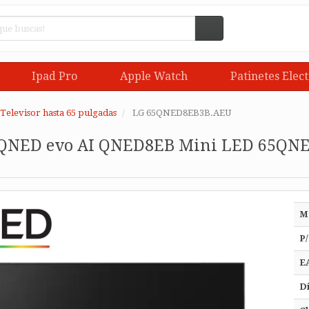
Ipad Pro
Apple Watch
Patinetes Elect
Televisor hasta 65 pulgadas
LG 65QNED8EB3B.AEU
 QNED evo AI QNED8EB Mini LED 65QNED
M
P/
E
Di