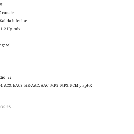
 W
0 canales
Salida inferior
.1.2 Up-mix
g: Sí
io: Sí
4, AC3, EAC3, HE-AAC, AAC, MP2, MP3, PCM y apt-X
bOS 26