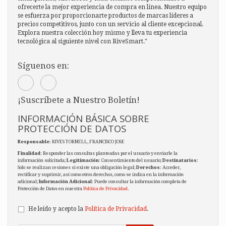
ofrecerte la mejor experiencia de compra en línea. Nuestro equipo
se esfuerza por proporcionarte productos de marcas líderes a
precios competitivos, junto con un servicio al cliente excepcional.
Explora nuestra colección hoy mismo y lleva tu experiencia
tecnológica al siguiente nivel con RiveSmart."
Síguenos en:
¡Suscríbete a Nuestro Boletín!
INFORMACIÓN BÁSICA SOBRE
PROTECCIÓN DE DATOS
Responsable
: RIVES TORNELL, FRANCISCO JOSE
Finalidad
: Responder las consultas planteadas por el usuario y enviarle la
información solicitada;
Legitimación
: Consentimiento del usuario;
Destinatarios
:
Solo se realizan cesiones si existe una obligación legal;
Derechos
: Acceder,
rectificar y suprimir, así como otros derechos, como se indica en la información
adicional;
Información Adicional
: Puede consultar la información completa de
Protección de Datos en nuestra
Política de Privacidad
.
He leído y acepto la
Política de Privacidad
.