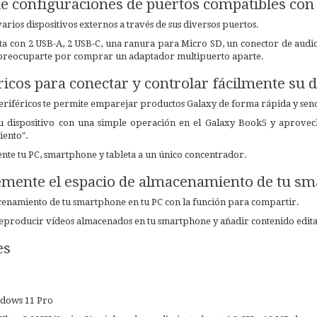
e configuraciones de puertos compatibles con 
arios dispositivos externos a través de sus diversos puertos.
 con 2 USB-A, 2 USB-C, una ranura para Micro SD, un conector de audio
 preocuparte por comprar un adaptador multipuerto aparte.
ricos para conectar y controlar fácilmente su d
eriféricos te permite emparejar productos Galaxy de forma rápida y senci
u dispositivo con una simple operación en el Galaxy Book5 y
aprovech
ento".
nte tu PC, smartphone y tableta a un único concentrador.
emente el espacio de almacenamiento de tu s
cenamiento de tu smartphone en tu PC con la función para compartir.
reproducir vídeos almacenados en tu smartphone y
añadir contenido edita
es
ndows 11 Pro