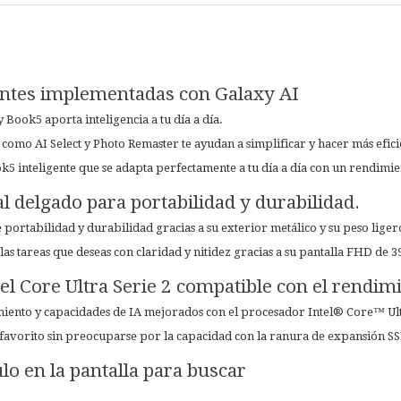
entes implementadas con Galaxy AI
 Book5 aporta inteligencia a tu día a día.
omo AI Select y Photo Remaster te ayudan a simplificar y hacer más eficien
5 inteligente que se adapta perfectamente a tu día a día con un rendimie
l delgado para portabilidad y durabilidad.
 portabilidad y durabilidad gracias a su exterior metálico y su peso liger
 las tareas que deseas con claridad y nitidez gracias a su pantalla FHD de 3
el Core Ultra Serie 2 compatible con el rendim
ento y capacidades de IA mejorados con el procesador Intel® Core™ Ult
favorito sin preocuparse por la capacidad con la ranura de expansión S
lo en la pantalla para buscar