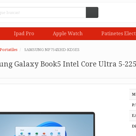
Ipad Pro
Apple Watch
Patinetes Elect
Portatiles
SAMSUNG NP754XHD-KD5ES
ung Galaxy Book5 Intel Core Ultra 5-225
M
P/
E
Di