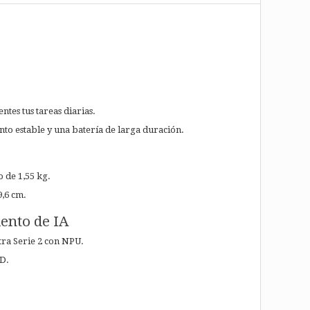
tes tus tareas diarias.
nto estable y una batería de larga duración.
o de 1,55 kg.
9,6 cm.
iento de IA
ra Serie 2 con NPU.
SD.