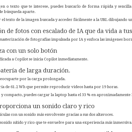
en o texto que te interese,
puedes buscarlo de forma rápida y sencilla 
de búsqueda aparte.
el texto de la imagen buscada y
acceder fácilmente a la URL dibujando un
n de fotos con escalado de IA que da vida a tus
emasterización de fotografías impulsada por IA
y enfoca las imágenes borr
a con un solo botón
dicada a Copilot se inicia Copilot inmediatamente.
atería de larga duración.
reocuparte por la carga prolongada.
ía de 61.2 Wh que permite reproducir videos hasta por 19 horas.
 y compacto, puedes cargar la laptop hasta el 33 % en aproximadamente 
oporciona un sonido claro y rico
lículas con un sonido más envolvente gracias a sus dos altavoces.
sonido nítido y rico que te envuelve para una experiencia más inmersiva