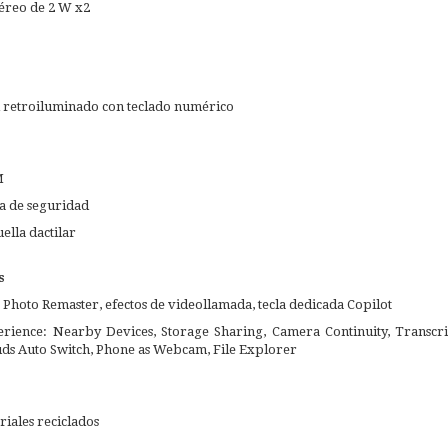
téreo de 2 W x2
 retroiluminado con teclado numérico
M
ra de seguridad
ella dactilar
s
, Photo Remaster, efectos de videollamada, tecla dedicada Copilot
ience: Nearby Devices, Storage Sharing, Camera Continuity, Transcript
uds Auto Switch, Phone as Webcam, File Explorer
riales reciclados