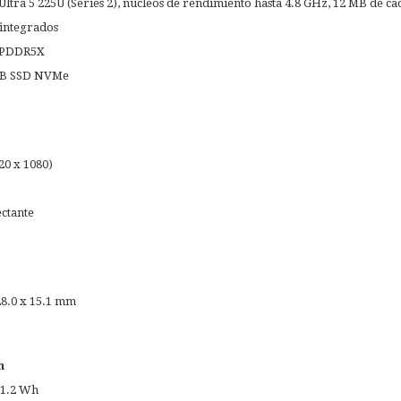
Ultra 5 225U (Series 2), núcleos de rendimiento hasta 4.8 GHz, 12 MB de c
 integrados
LPDDR5X
GB SSD NVMe
20 x 1080)
ectante
28.0 x 15.1 mm
n
61.2 Wh