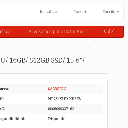
Identifícate
Contacto
Carrito
ricos
Accesorios para Patinetes
Padel
U/ 16GB/ 512GB SSD/ 15.6"/
arca:
SAMSUNG
N:
NP754XHD-KD5ES
AN:
8806099337162
sponibilidad:
Disponible