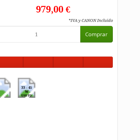
979,00 €
*IVA y CANON Incluido
Comprar
33 - 45
W
USB PD