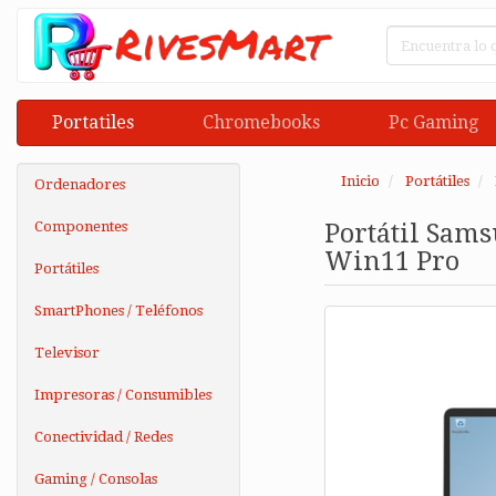
Portatiles
Chromebooks
Pc Gaming
Inicio
Portátiles
Ordenadores
Componentes
Portátil Sams
Win11 Pro
Portátiles
SmartPhones / Teléfonos
Televisor
Impresoras / Consumibles
Conectividad / Redes
Gaming / Consolas