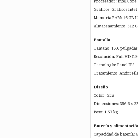
Procesador: Intel Core 
Gráficos: Gráficos Intel
Memoria RAM: 16 GB 
Almacenamiento: 512 
Pantalla
Tamaño: 15.6 pulgadas
Resolución: Full HD (19
Tecnología: Panel IPS
Tratamiento: Antirrefl
Diseño
Color: Gris
Dimensiones: 356.6 x 2
Peso: 1.57 kg
Batería y alimentació
Capacidad de batería: 