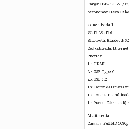
Carga: USB-C 45 W (car
Autonomía: Hasta 18 ho
Conectividad
Wi-Fi: Wi-Fi 6
Bluetooth: Bluetooth 5.
Red cableada: Ethernet
Puertos:
1 x HDMI
2 x USB Type-C
2 x USB 3.2
1 x Lector de tarjetas 
1 x Conector combinado
1 x Puerto Ethernet RJ-
Multimedia
Cámara: Full HD 1080p