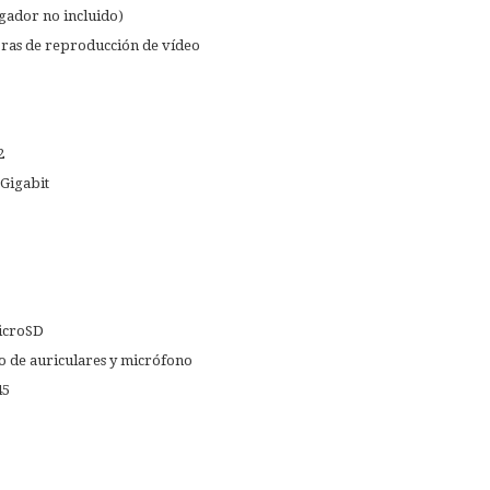
gador no incluido)
ras de reproducción de vídeo
2
 Gigabit
microSD
 de auriculares y micrófono
45