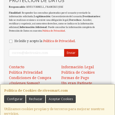
PROTECCIÓN DE DATOS
Responsable
: RIVES TORNELL, FRANCISCO JOSE
Finalidad
: Responder las consultas planteadas por el usuario y enviarle la
información solicitada;
Legitimación
: Consentimiento del usuario;
Destinatarios
:
Solo se realizan cesiones si existe una obligación legal;
Derechos
: Acceder,
rectificar y suprimir, así como otros derechos, como se indica en la información
adicional;
Información Adicional
: Puede consultar la información completa de
Protección de Datos en nuestra
Política de Privacidad
.
He leído y acepto la
Política de Privacidad
.
Enviar
Contacto
Información Legal
Política Privacidad
Política de Cookies
Condiciones de Compra
Formas de Pago
¿Quienes Somos?
Un gran Patinete
Eléctrico Xaomi Scooter 5
Política de Cookies de rivesmart.com
Configurar
Rechazar
Aceptar Cookies
Contacto
tienda@rivesmart.com
Utilizamos cookies propias y de terceros para mejorar nuestros
servicios.