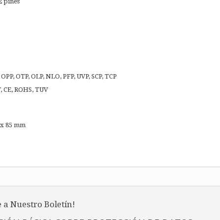
2 pines
 OPP, OTP, OLP, NLO, PFP, UVP, SCP, TCP
V, CE, ROHS, TUV
 x 85 mm
 a Nuestro Boletín!