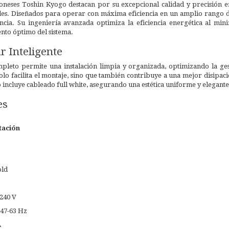
neses Toshin Kyogo destacan por su excepcional calidad y precisión en
es. Diseñados para operar con máxima eficiencia en un amplio rango d
ncia. Su ingeniería avanzada optimiza la eficiencia energética al mi
nto óptimo del sistema.
 Inteligente
leto permite una instalación limpia y organizada, optimizando la ges
 solo facilita el montaje, sino que también contribuye a una mejor disipa
 incluye cableado full white, asegurando una estética uniforme y elegant
es
tación
old
-240 V
 47-63 Hz
A