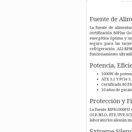
Fuente de Ali
La fuente de alimenta
certificación 80Plus G
energética óptima y un
seguro para las tarje
refrigeración AI2-RPM
funcionamiento ultrasil
Potencia, Efici
1000W de potenc
ATX 3.1 Y PCIe 5
Certificado 80 Pl
10 años de garan
Protección y F
La fuente MPB1000PSI e
OLP, NLO, PFP, UVP, SC
laboratorios alemán má
Extreme Silen