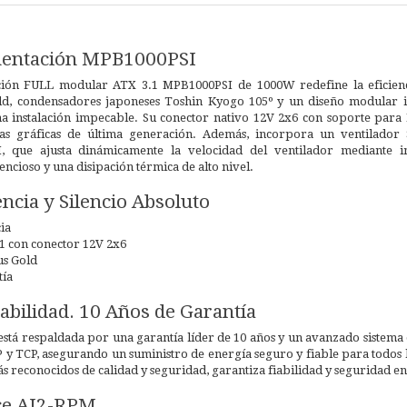
mentación MPB1000PSI
ción FULL modular ATX 3.1 MPB1000PSI de 1000W redefine la eficienci
old, condensadores japoneses Toshin Kyogo 105º y un diseño modular in
a instalación impecable. Su conector nativo 12V 2x6 con soporte para 
tas gráficas de última generación. Además, incorpora un ventilado
, que ajusta dinámicamente la velocidad del ventilador mediante in
encioso y una disipación térmica de alto nivel.
encia y Silencio Absoluto
ia
.1 con conector 12V 2x6
us Gold
tía
iabilidad. 10 Años de Garantía
stá respaldada por una garantía líder de 10 años y un avanzado sistema 
P y TCP, asegurando un suministro de energía seguro y fiable para todos
s reconocidos de calidad y seguridad, garantiza fiabilidad y seguridad 
ce AI2-RPM