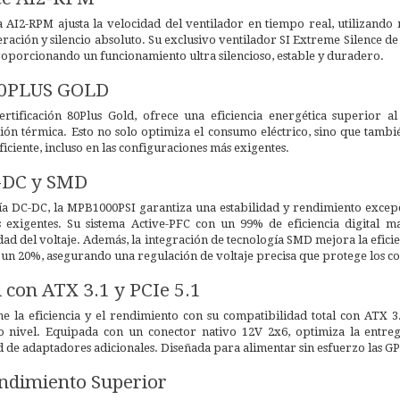
AI2-RPM ajusta la velocidad del ventilador en tiempo real, utilizando m
eración y silencio absoluto. Su exclusivo ventilador SI Extreme Silence
roporcionando un funcionamiento ultra silencioso, estable y duradero.
 80PLUS GOLD
rtificación 80Plus Gold, ofrece una eficiencia energética superior
ión térmica. Esto no solo optimiza el consumo eléctrico, sino que tambi
iciente, incluso en las configuraciones más exigentes.
-DC y SMD
a DC-DC, la MPB1000PSI garantiza una estabilidad y rendimiento excepc
 exigentes. Su sistema Active-PFC con un 99% de eficiencia digital 
dad del voltaje. Además, la integración de tecnología SMD mejora la eficien
un 20%, asegurando una regulación de voltaje precisa que protege los co
 con ATX 3.1 y PCIe 5.1
 la eficiencia y el rendimiento con su compatibilidad total con ATX 3.1
to nivel. Equipada con un conector nativo 12V 2x6, optimiza la entreg
d de adaptadores adicionales. Diseñada para alimentar sin esfuerzo las G
endimiento Superior