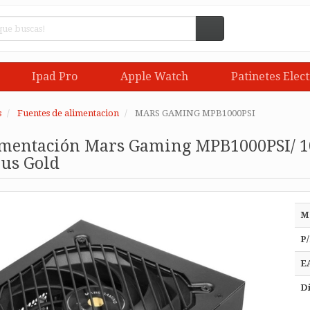
Ipad Pro
Apple Watch
Patinetes Elect
s
Fuentes de alimentacion
MARS GAMING MPB1000PSI
imentación Mars Gaming MPB1000PSI/ 10
lus Gold
M
P/
E
Di