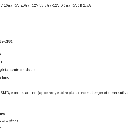
3V 20A / +5V 20A / +12V 83.3A / -12V 0.3A / +5VSB 2.5A
AI2-RPM
n
.1
mpletamente modular
 Plano
, SMD, condensadores japoneses, cables planos extra largos, sistema antiv
ines
S 4+4 pines