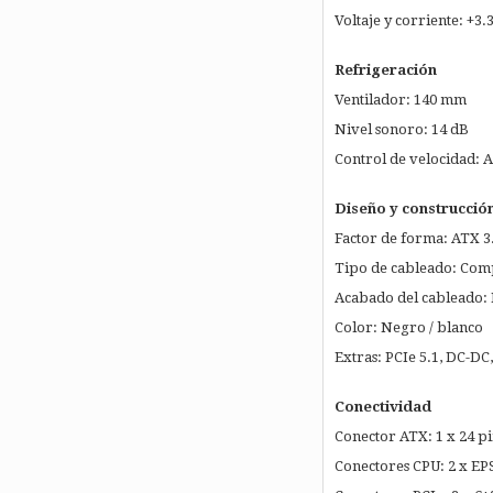
Voltaje y corriente: +3.
Refrigeración
Ventilador: 140 mm
Nivel sonoro: 14 dB
Control de velocidad: 
Diseño y construcció
Factor de forma: ATX 3
Tipo de cableado: Co
Acabado del cableado:
Color: Negro / blanco
Extras: PCIe 5.1, DC-DC
Conectividad
Conector ATX: 1 x 24 p
Conectores CPU: 2 x EP