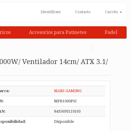
Identifícate
Contacto
Carrito
ricos
Accesorios para Patinetes
Padel
00W/ Ventilador 14cm/ ATX 3.1/
arca:
MARS GAMING
N:
MPB1000PSI
AN:
8435693110163
sponibilidad:
Disponible