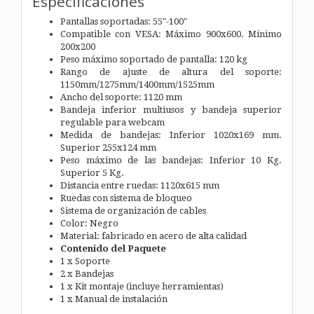
Especificaciones
Pantallas soportadas: 55"-100"
Compatible con VESA: Máximo 900x600. Mínimo
200x200
Peso máximo soportado de pantalla: 120 kg
Rango de ajuste de altura del soporte:
1150mm/1275mm/1400mm/1525mm
Ancho del soporte: 1120 mm
Bandeja inferior multiusos y bandeja superior
regulable para webcam
Medida de bandejas: Inferior 1020x169 mm.
Superior 255x124 mm
Peso máximo de las bandejas: Inferior 10 Kg.
Superior 5 Kg.
Distancia entre ruedas: 1120x615 mm
Ruedas con sistema de bloqueo
Sistema de organización de cables
Color: Negro
Material: fabricado en acero de alta calidad
Contenido del Paquete
1 x Soporte
2 x Bandejas
1 x Kit montaje (incluye herramientas)
1 x Manual de instalación