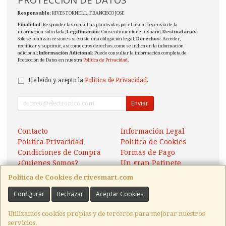
Responsable
: RIVES TORNELL, FRANCISCO JOSE
Finalidad
: Responder las consultas planteadas por el usuario y enviarle la
información solicitada;
Legitimación
: Consentimiento del usuario;
Destinatarios
:
Solo se realizan cesiones si existe una obligación legal;
Derechos
: Acceder,
rectificar y suprimir, así como otros derechos, como se indica en la información
adicional;
Información Adicional
: Puede consultar la información completa de
Protección de Datos en nuestra
Política de Privacidad
.
He leído y acepto la
Política de Privacidad
.
Enviar
Contacto
Información Legal
Política Privacidad
Política de Cookies
Condiciones de Compra
Formas de Pago
¿Quienes Somos?
Un gran Patinete
Eléctrico Xaomi Scooter 5
Política de Cookies de rivesmart.com
Configurar
Rechazar
Aceptar Cookies
Contacto
tienda@rivesmart.com
Utilizamos cookies propias y de terceros para mejorar nuestros
servicios.