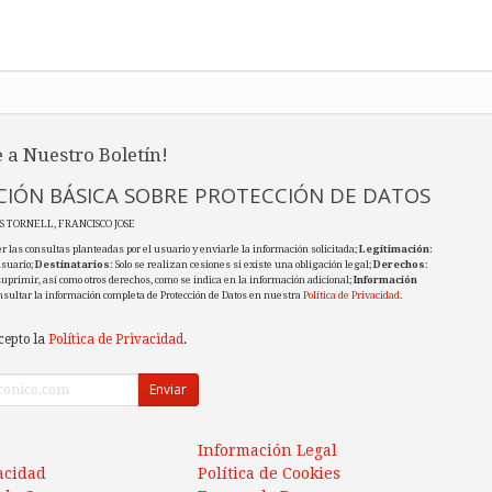
 a Nuestro Boletín!
IÓN BÁSICA SOBRE PROTECCIÓN DE DATOS
ES TORNELL, FRANCISCO JOSE
r las consultas planteadas por el usuario y enviarle la información solicitada;
Legitimación
:
usuario;
Destinatarios
: Solo se realizan cesiones si existe una obligación legal;
Derechos
:
 suprimir, así como otros derechos, como se indica en la información adicional;
Información
nsultar la información completa de Protección de Datos en nuestra
Política de Privacidad
.
cepto la
Política de Privacidad
.
Enviar
Información Legal
vacidad
Política de Cookies