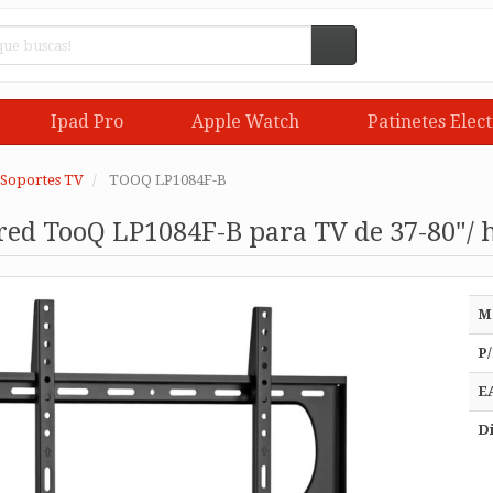
Ipad Pro
Apple Watch
Patinetes Elect
Soportes TV
TOOQ LP1084F-B
red TooQ LP1084F-B para TV de 37-80"/ 
M
P/
E
Di