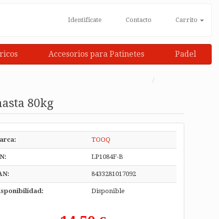
Identifícate
Contacto
Carrito
ricos
Accesorios para Patinetes
Padel
hasta 80kg
arca:
TOOQ
N:
LP1084F-B
AN:
8433281017092
sponibilidad:
Disponible