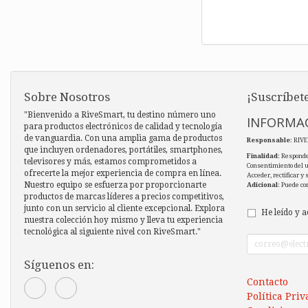
Sobre Nosotros
¡Suscríbete
"Bienvenido a RiveSmart, tu destino número uno
INFORMAC
para productos electrónicos de calidad y tecnología
de vanguardia. Con una amplia gama de productos
Responsable
: RIV
que incluyen ordenadores, portátiles, smartphones,
Finalidad
: Responde
televisores y más, estamos comprometidos a
Consentimiento del 
ofrecerte la mejor experiencia de compra en línea.
Acceder, rectificar y
Nuestro equipo se esfuerza por proporcionarte
Adicional
: Puede co
productos de marcas líderes a precios competitivos,
junto con un servicio al cliente excepcional. Explora
He leído y a
nuestra colección hoy mismo y lleva tu experiencia
tecnológica al siguiente nivel con RiveSmart."
Síguenos en:
Contacto
Política Pri