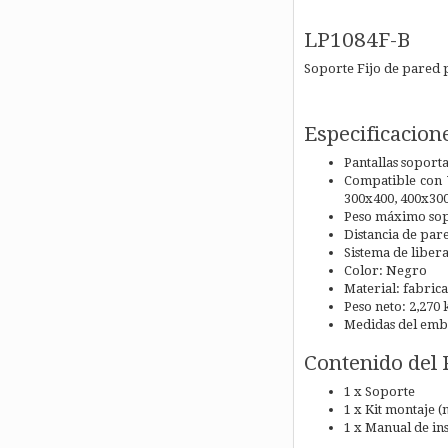
LP1084F-B
Soporte Fijo de pared p
Especificacion
Pantallas soporta
Compatible con V
300x400, 400x300
Peso máximo sopo
Distancia de par
Sistema de liber
Color: Negro
Material: fabrica
Peso neto: 2,270 
Medidas del emb
Contenido del 
1 x Soporte
1 x Kit montaje 
1 x Manual de ins