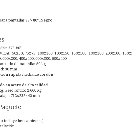
ara pantallas 37"- 80", Negro
es
das: 37"- 80"
ESA: 50x50, 75x75, 100x100, 100x150, 150x100, 100x200, 200x100, 150x1
, 600x200, 400x400, 600x300, 600x400
rtado de pantalla: 80 kg
ed: 30 mm
ación rápida mediante cordón
do en acero de alta calidad
kg. Peso bruto: 2,660 kg
alaje: 712x232x40 mm
Paquete
(no incluye herramientas)
talación