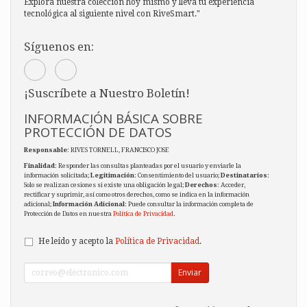
Explora nuestra colección hoy mismo y lleva tu experiencia
tecnológica al siguiente nivel con RiveSmart."
Síguenos en:
¡Suscríbete a Nuestro Boletín!
INFORMACIÓN BÁSICA SOBRE
PROTECCIÓN DE DATOS
Responsable
: RIVES TORNELL, FRANCISCO JOSE
Finalidad
: Responder las consultas planteadas por el usuario y enviarle la
información solicitada;
Legitimación
: Consentimiento del usuario;
Destinatarios
:
Solo se realizan cesiones si existe una obligación legal;
Derechos
: Acceder,
rectificar y suprimir, así como otros derechos, como se indica en la información
adicional;
Información Adicional
: Puede consultar la información completa de
Protección de Datos en nuestra
Política de Privacidad
.
He leído y acepto la
Política de Privacidad
.
Enviar