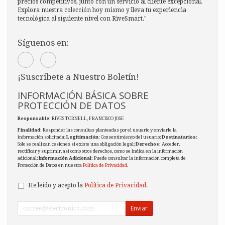
precios competitivos, junto con un servicio al cliente excepcional.
Explora nuestra colección hoy mismo y lleva tu experiencia
tecnológica al siguiente nivel con RiveSmart."
Síguenos en:
¡Suscríbete a Nuestro Boletín!
INFORMACIÓN BÁSICA SOBRE
PROTECCIÓN DE DATOS
Responsable
: RIVES TORNELL, FRANCISCO JOSE
Finalidad
: Responder las consultas planteadas por el usuario y enviarle la
información solicitada;
Legitimación
: Consentimiento del usuario;
Destinatarios
:
Solo se realizan cesiones si existe una obligación legal;
Derechos
: Acceder,
rectificar y suprimir, así como otros derechos, como se indica en la información
adicional;
Información Adicional
: Puede consultar la información completa de
Protección de Datos en nuestra
Política de Privacidad
.
He leído y acepto la
Política de Privacidad
.
Enviar