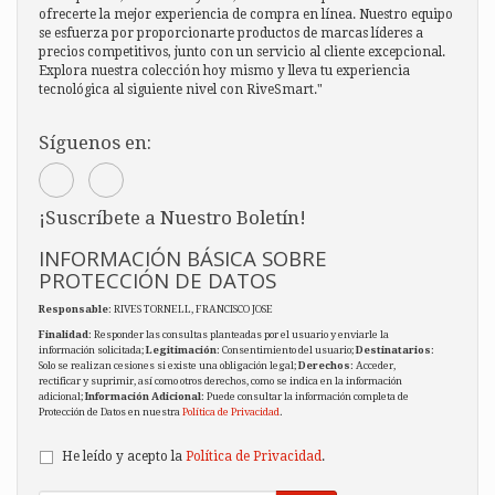
ofrecerte la mejor experiencia de compra en línea. Nuestro equipo
se esfuerza por proporcionarte productos de marcas líderes a
precios competitivos, junto con un servicio al cliente excepcional.
Explora nuestra colección hoy mismo y lleva tu experiencia
tecnológica al siguiente nivel con RiveSmart."
Síguenos en:
¡Suscríbete a Nuestro Boletín!
INFORMACIÓN BÁSICA SOBRE
PROTECCIÓN DE DATOS
Responsable
: RIVES TORNELL, FRANCISCO JOSE
Finalidad
: Responder las consultas planteadas por el usuario y enviarle la
información solicitada;
Legitimación
: Consentimiento del usuario;
Destinatarios
:
Solo se realizan cesiones si existe una obligación legal;
Derechos
: Acceder,
rectificar y suprimir, así como otros derechos, como se indica en la información
adicional;
Información Adicional
: Puede consultar la información completa de
Protección de Datos en nuestra
Política de Privacidad
.
He leído y acepto la
Política de Privacidad
.