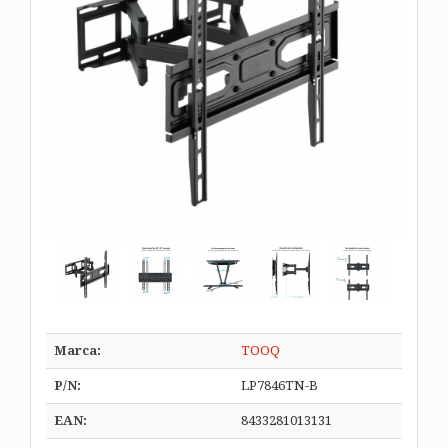
Marca:
TOOQ
P/N:
LP7846TN-B
EAN:
8433281013131