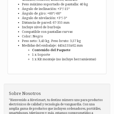
Peso máximo soportado de pantalla: 40 kg
Ángulo de inclinación: +3°/-15°
Ángulo de giro: +60°/-60°
Ángulo de nivelación: +3°/-3°
Distancia de pared: 67-355 mm
Incluye nivel de burbuja
Compatible con pantallas curvas
Color: Negro
Peso neto: 3,43 kg. Peso bruto: 3,57 kg
Medidas del embalaje: 445x155x62 mm
Contenido del Paquete
1 x Soporte
1 x Kit montaje (no incluye herramientas)
Sobre Nosotros
"Bienvenido a RiveSmart, tu destino número uno para productos
electrónicos de calidad y tecnología de vanguardia. Con una
amplia gama de productos que incluyen ordenadores, portátiles,
smartphones, televisores y más, estamos comprometidos a