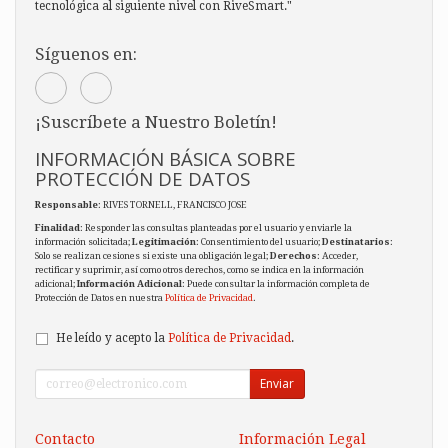
tecnológica al siguiente nivel con RiveSmart."
Síguenos en:
¡Suscríbete a Nuestro Boletín!
INFORMACIÓN BÁSICA SOBRE
PROTECCIÓN DE DATOS
Responsable
: RIVES TORNELL, FRANCISCO JOSE
Finalidad
: Responder las consultas planteadas por el usuario y enviarle la
información solicitada;
Legitimación
: Consentimiento del usuario;
Destinatarios
:
Solo se realizan cesiones si existe una obligación legal;
Derechos
: Acceder,
rectificar y suprimir, así como otros derechos, como se indica en la información
adicional;
Información Adicional
: Puede consultar la información completa de
Protección de Datos en nuestra
Política de Privacidad
.
He leído y acepto la
Política de Privacidad
.
Enviar
Contacto
Información Legal