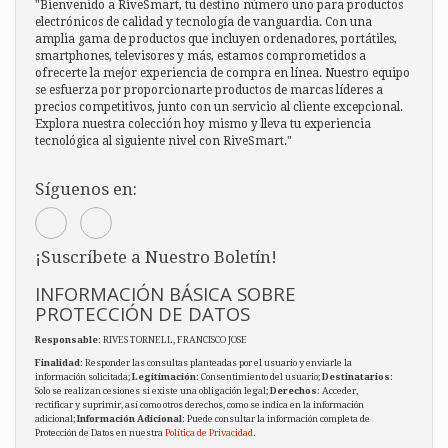
"Bienvenido a RiveSmart, tu destino número uno para productos
electrónicos de calidad y tecnología de vanguardia. Con una
amplia gama de productos que incluyen ordenadores, portátiles,
smartphones, televisores y más, estamos comprometidos a
ofrecerte la mejor experiencia de compra en línea. Nuestro equipo
se esfuerza por proporcionarte productos de marcas líderes a
precios competitivos, junto con un servicio al cliente excepcional.
Explora nuestra colección hoy mismo y lleva tu experiencia
tecnológica al siguiente nivel con RiveSmart."
Síguenos en:
¡Suscríbete a Nuestro Boletín!
INFORMACIÓN BÁSICA SOBRE
PROTECCIÓN DE DATOS
Responsable
: RIVES TORNELL, FRANCISCO JOSE
Finalidad
: Responder las consultas planteadas por el usuario y enviarle la
información solicitada;
Legitimación
: Consentimiento del usuario;
Destinatarios
:
Solo se realizan cesiones si existe una obligación legal;
Derechos
: Acceder,
rectificar y suprimir, así como otros derechos, como se indica en la información
adicional;
Información Adicional
: Puede consultar la información completa de
Protección de Datos en nuestra
Política de Privacidad
.